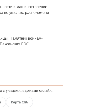
енности и машиностроение.
ерх по ущелью, расположено
дицы, Памятник воинам-
 Баксанская ГЭС.
а с улицами и домами онлайн.
ы
Карта Спб