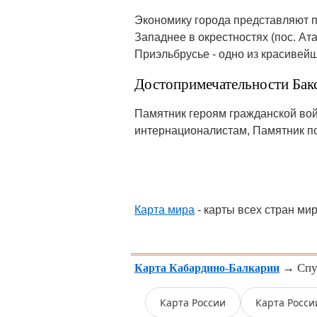
Экономику города представляют 
Западнее в окрестностях (пос. Ат
Приэльбрусье - одно из красивейш
Достопримечательности Бак
Памятник героям гражданской во
интернационалистам, Памятник по
Карта мира
- карты всех стран ми
→ Спут
Карта Кабардино-Балкарии
Карта России
Карта Росси