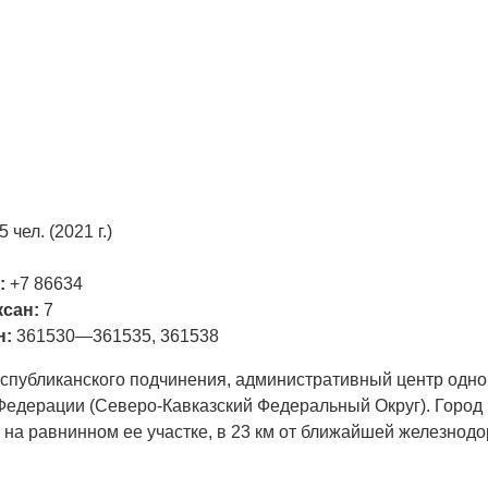
 чел. (2021 г.)
.
:
+7 86634
сан:
7
н:
361530—361535, 361538
д республиканского подчинения, административный центр од
Федерации (Северо-Кавказский Федеральный Округ). Город
 на равнинном ее участке, в 23 км от ближайшей железнодо