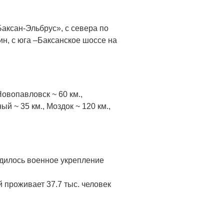
Баксан-Эльбрус», с севера по
ин, с юга –Баксанское шоссе на
Новопавловск ~ 60 км.,
ый ~ 35 км., Моздок ~ 120 км.,
ходилось военное укрепление
й проживает 37.7 тыс. человек