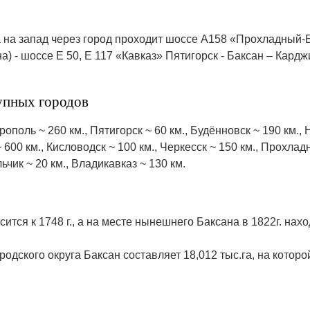
а на запад через город проходит шоссе А158 «Прохладный-
а) - шоссе Е 50, Е 117 «Кавказ» Пятигорск - Баксан – Кардж
рупных городов
оль ~ 260 км., Пятигорск ~ 60 км., Будённовск ~ 190 км., 
600 км., Кисловодск ~ 100 км., Черкесск ~ 150 км., Прохладн
льчик ~ 20 км., Владикавказ ~ 130 км.
ится к 1748 г., а на месте нынешнего Баксана в 1822г. на
одского округа Баксан составляет 18,012 тыс.га, на которо