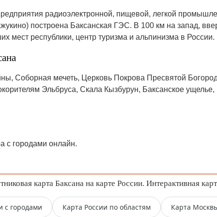
предприятия радиоэлектронной, пищевой, легкой промышл
ажукино) построена Баксанская ГЭС. В 100 км на запад, вв
их мест республики, центр туризма и альпинизма в России.
сана
йны, Соборная мечеть, Церковь Покрова Пресвятой Богоро
корителям Эльбруса, Скала Кызбурун, Баксанское ущелье,
ра с городами онлайн.
никовая карта Баксана на карте России. Интерактивная карт
и с городами
Карта России по областям
Карта Москв