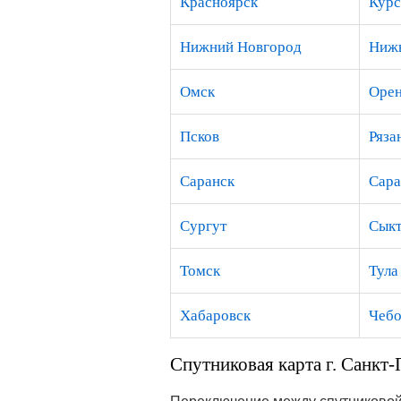
Красноярск
Курс
Нижний Новгород
Нижн
Омск
Орен
Псков
Ряза
Саранск
Сара
Сургут
Сыкт
Томск
Тула
Хабаровск
Чебо
Спутниковая карта г. Санкт