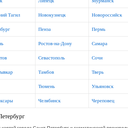
к
Липецк
Мурманск
ий Тагил
Новокузнецк
Новороссийск
бург
Пенза
Пермь
нь
Ростов-на-Дону
Самара
тов
Севастополь
Сочи
ывкар
Тамбов
Тверь
Тюмень
Ульяновск
ксары
Челябинск
Череповец
-Петербург