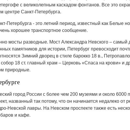
тергофе с великолепным каскадом фонтанов. Все это охра
 центре Санкт-Петербурга.
-Петербурга - это летний период, известный как Белые ноч
очень хорошее транспортное сообщение.
енно мосты разводные. Мост Александра Невского – самый д
енных памятников для истории, Петербург превосходит почт
тносятся Зимний дворец в стиле барокко 18 в., Петропавл
 собор 18 ст. главный храм – Церковь «Спаса на крови» и др
ном природные.
ербурге
еский город России с более чем 200 музеями и около 6000
ект, названный так потому, что он начинается недалеко от 
дро-Невской лавры. На Невском проспекте также есть неско
 баров и кафе.