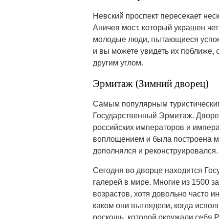
Невский проспект пересекает нес
Аничев мост, который украшен че
молодые люди, пытающиеся успоко
и вы можете увидеть их поближе, 
другим углом.
Эрмитаж (Зимний дворец)
Самым популярным туристическим
Государственный Эрмитаж. Дворе
российских императоров и импера
воплощением и была построена ме
дополнялся и реконструировался.
Сегодня во дворце находится Гос
галерей в мире. Многие из 1500 
возрастов, хотя довольно часто и
каком они выглядели, когда испо
роскошь, которой окружали себя 