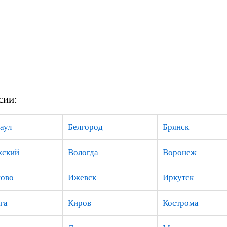
сии:
аул
Белгород
Брянск
жский
Вологда
Воронеж
ово
Ижевск
Иркутск
га
Киров
Кострома