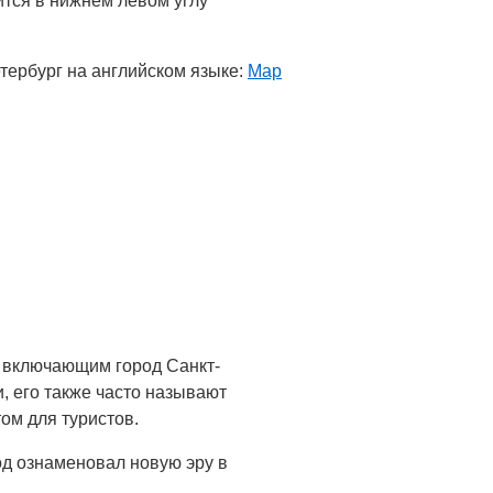
ится в нижнем левом углу
етербург на английском языке:
Map
 включающим город Санкт-
, его также часто называют
ом для туристов.
од ознаменовал новую эру в