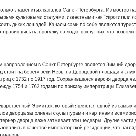
колько знаменитых каналов Санкт-Петербурга. Из мостов н
тырьмя культовыми статуями, известными как "Укротители 
ить диких лошадей. Каналы сами по себе являются турист
отправившись на прогулку на лодке вокруг них, что позволи
 направлением в Санкт-Петербурге является Зимний дворе
ц стоит на берегу реки Невы на Дворцовой площади и слу
триц с 1732 по 1917 год. Сохранившаяся версия дворца яв
жду 1754 и 1762 годами по приказу императрицы Елизаветы,
ударственный Эрмитаж, который является одной из самых 
залов дворца заполнены скульптурами и картинами всемирн
нтерьер дворца даже затмевает эти шедевры. Другие части 
льзовались в качестве императорской резиденции, что нагл
Романовы.