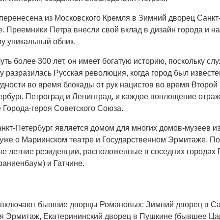
еренесена из Московского Кремля в Зимний дворец Санкт-
е. Преемники Петра внесли свой вклад в дизайн города и н
му уникальный облик.
чуть более 300 лет, он имеет богатую историю, поскольку с
у разразилась Русская революция, когда город был известен
дности во время блокады от рук нацистов во время Второй
тербург, Петроград и Ленинград, и каждое воплощение отра
е Города-героя Советского Союза.
анкт-Петербург является домом для многих домов-музеев и
я уже о Мариинском театре и Государственном Эрмитаже. 
ые летние резиденции, расположенные в соседних городах
раниенбаум) и Гатчине.
 включают бывшие дворцы Романовых: Зимний дворец в Са
я Эрмитаж, Екатерининский дворец в Пушкине (бывшее Цар