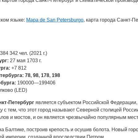
картой города Санкт-Петербург и схематической производ
ском языке:
Mapa de San Petersburgo
, карта города Санкт-П
384 342 чел. (2021 г.)
ург:
27 мая 1703 г.
рга:
+7 812
бурга: 78, 98, 178, 198
рбурга:
190000—199406
лково (LED)
нкт-Петербург
является субъектом Российской Федерации,
у с тем, что этот город называют Северной столицей России
алов и мостов, и он является чрезвычайно популярным мест
на Балтике, построив крепость и осушив болота. Новый гор
цей империи, созданной впоследствии Петром.