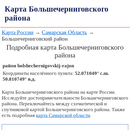
Карта Большечерниговского
района
Карта России
→
Самарская Область
→
Большечерниговский район
Подробная карта Большечерниговского
района
район
bolshechernigovskij-rajon
Координаты населённого пункта:
52.071049° с.ш.
50.810749° в.д.
Карта Большечерниговского района на карте России.
Исследуйте достопримечательности Большечерниговского
района. Переключайтесь между схематической и
спутниковой картой Большечерниговского района. Также
есть подробная
карта Самарской области
.