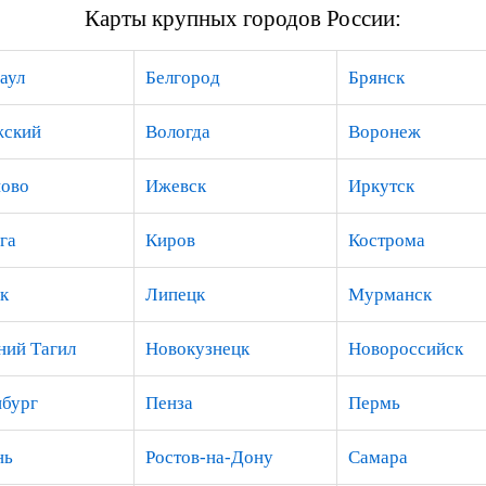
Карты крупных городов России:
аул
Белгород
Брянск
жский
Вологда
Воронеж
ово
Ижевск
Иркутск
га
Киров
Кострома
к
Липецк
Мурманск
ий Тагил
Новокузнецк
Новороссийск
бург
Пенза
Пермь
нь
Ростов-на-Дону
Самара