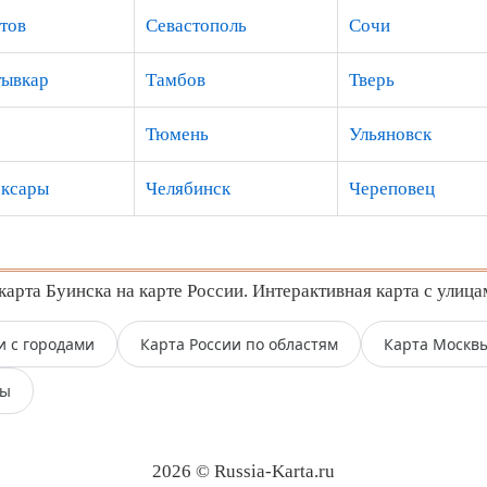
тов
Севастополь
Сочи
ывкар
Тамбов
Тверь
Тюмень
Ульяновск
ксары
Челябинск
Череповец
арта Буинска на карте России. Интерактивная карта с улица
и с городами
Карта России по областям
Карта Москв
пы
2026 © Russia-Karta.ru