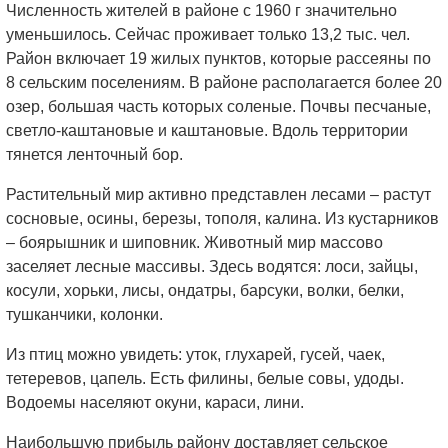
Численность жителей в районе с 1960 г значительно
уменьшилось. Сейчас проживает только 13,2 тыс. чел.
Район включает 19 жилых пунктов, которые рассеяны по
8 сельским поселениям. В районе располагается более 20
озер, большая часть которых соленые. Почвы песчаные,
светло-каштановые и каштановые. Вдоль территории
тянется ленточный бор.
Растительный мир активно представлен лесами – растут
сосновые, осины, березы, тополя, калина. Из кустарников
– боярышник и шиповник. Животный мир массово
заселяет лесные массивы. Здесь водятся: лоси, зайцы,
косули, хорьки, лисы, ондатры, барсуки, волки, белки,
тушканчики, колонки.
Из птиц можно увидеть: уток, глухарей, гусей, чаек,
тетеревов, цапель. Есть филины, белые совы, удоды.
Водоемы населяют окуни, караси, лини.
Наибольшую прибыль району доставляет сельское