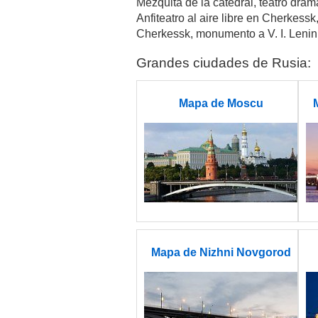
Mezquita de la catedral, teatro dra
Anfiteatro al aire libre en Cherkess
Cherkessk, monumento a V. I. Lenin 
Grandes ciudades de Rusia:
Mapa de Moscu
Mapa de Nizhni Novgorod