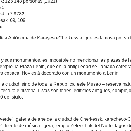
k: 123 148 personas (2021)
25
ssk: +7 8782
ssk: 09, 109
x
blica Autónoma de Karayevo-Cherkessia, que es famosa por su f
d y sus monumentos, es imposible no mencionar las plazas de l
jemplo, la Plaza Lenin, que en la antigüedad se llamaba catedra
ectura cosaca. Hoy está decorado con un monumento a Lenin.
 la ciudad, sino de toda la República: este Museo – reserva nat
ctura e historia. Estas son torres, edificios antiguos, complej
0 del siglo.
 verde", galería de arte de la ciudad de Cherkessk, karachevo-Ch
 fuente de música ligera, templo Zelenchuk del Norte, lagos de So