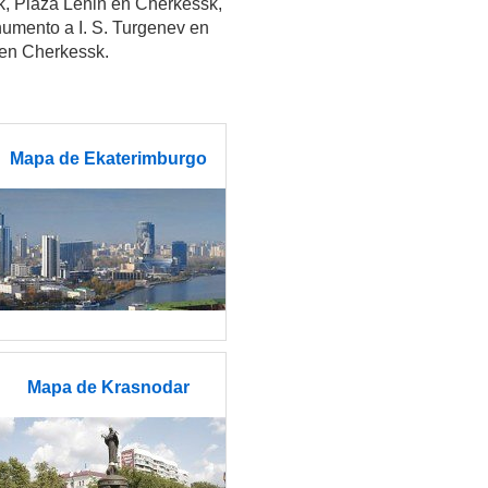
uk, Plaza Lenin en Cherkessk,
numento a I. S. Turgenev en
 en Cherkessk.
Mapa de Ekaterimburgo
Mapa de Krasnodar