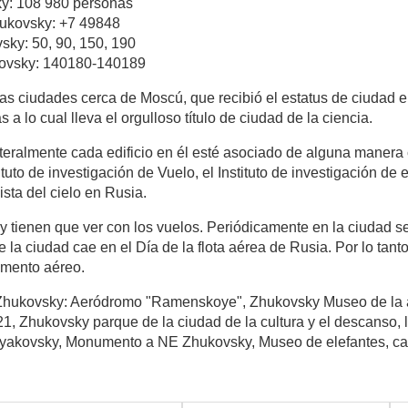
ky: 108 980 personas
Zhukovsky: +7 49848
sky: 50, 90, 150, 190
kovsky: 140180-140189
s ciudades cerca de Moscú, que recibió el estatus de ciudad en
s a lo cual lleva el orgulloso título de ciudad de la ciencia.
literalmente cada edificio en él esté asociado de alguna manera 
tuto de investigación de Vuelo, el Instituto de investigación de 
sta del cielo en Rusia.
 tienen que ver con los vuelos. Periódicamente en la ciudad se
 de la ciudad cae en el Día de la flota aérea de Rusia. Por lo t
lemento aéreo.
 Zhukovsky: Aeródromo "Ramenskoye", Zhukovsky Museo de la avi
21, Zhukovsky parque de la ciudad de la cultura y el descanso, la
yakovsky, Monumento a NE Zhukovsky, Museo de elefantes, casa