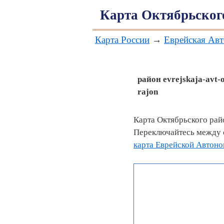
Карта Октябрьског
Карта России
→
Еврейская Ав
район
evrejskaja-avt-o
rajon
Карта Октябрьского рай
Переключайтесь между с
карта Еврейской Автоно