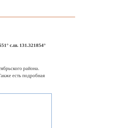
551° с.ш.
131.321854°
тябрьского района.
Также есть подробная