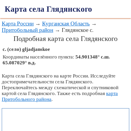
Карта села Глядянского
Карта России
→
Курганская Область
→
Притобольный район
→ Глядянское с.
Подробная карта села Глядянского
с. (село)
gljadjanskoe
Координаты населённого пункта:
54.901348° с.ш.
65.087029° в.д.
Карта села Глядянского на карте России. Исследуйте
достопримечательности села Глядянского.
Переключайтесь между схематической и спутниковой
картой села Глядянского. Также есть подробная
карта
Притобольного района
.