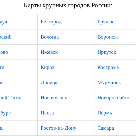
Карты крупных городов России:
аул
Белгород
Брянск
жский
Вологда
Воронеж
ово
Ижевск
Иркутск
га
Киров
Кострома
к
Липецк
Мурманск
ий Тагил
Новокузнецк
Новороссийск
бург
Пенза
Пермь
нь
Ростов-на-Дону
Самара