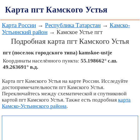
Карта пгт Камского Устья
Карта России
→
Республика Татарстан
→
Камско-
Устьинский район
→ Камское Устье пгт
Подробная карта пгт Камского Устья
пгт (поселок городского типа)
kamskoe-ustje
Координаты населённого пункта:
55.198662° с.ш.
49.263691° в.д.
Карта пгт Камского Устья на карте России. Исследуйте
достопримечательности пгт Камского Устья.
Переключайтесь между схематической и спутниковой
картой пгт Камского Устья. Также есть подробная
карта
Камско-Устьинского района
.