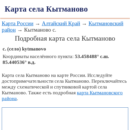
Карта села Кытманово
Карта России
→
Алтайский Край
→
Кытмановский
район
→ Кытманово с.
Подробная карта села Кытманово
с. (село)
kytmanovo
Координаты населённого пункта:
53.458488° с.ш.
85.440536° в.д.
Карта села Кытманово на карте России. Исследуйте
достопримечательности села Кытманово. Переключайтесь
между схематической и спутниковой картой села
Кытманово. Также есть подробная
карта Кытмановского
района
.