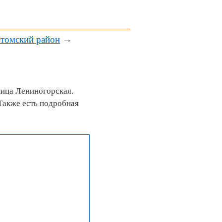
томский район
→
лица Лениногорская.
Также есть подробная