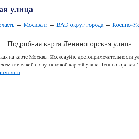
ая улица
бласть
→
Москва г.
→
ВАО округ города
→
Косино-Ух
Подробная карта Лениногорская улица
кая на карте Москвы. Исследуйте достопримечательности у
хематической и спутниковой картой улица Лениногорская. 
томского
.