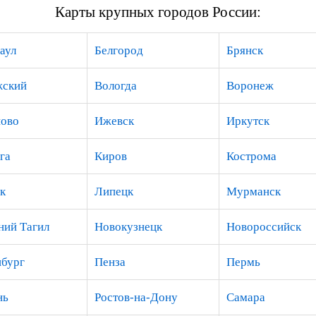
Карты крупных городов России:
аул
Белгород
Брянск
жский
Вологда
Воронеж
ово
Ижевск
Иркутск
га
Киров
Кострома
к
Липецк
Мурманск
ий Тагил
Новокузнецк
Новороссийск
бург
Пенза
Пермь
нь
Ростов-на-Дону
Самара