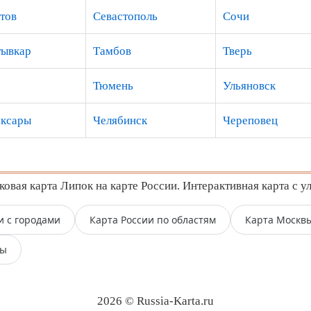
тов
Севастополь
Сочи
ывкар
Тамбов
Тверь
Тюмень
Ульяновск
ксары
Челябинск
Череповец
вая карта Липок на карте России. Интерактивная карта с у
и с городами
Карта России по областям
Карта Москв
пы
2026 © Russia-Karta.ru