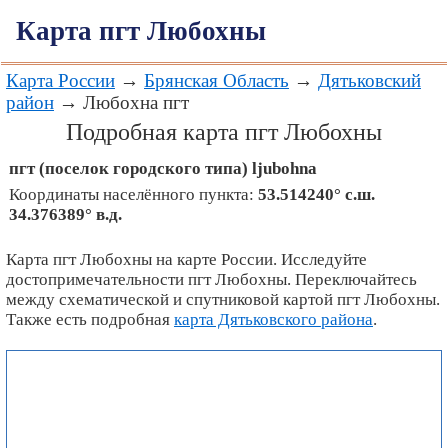
Карта пгт Любохны
Карта России
→
Брянская Область
→
Дятьковский
район
→ Любохна пгт
Подробная карта пгт Любохны
пгт (поселок городского типа)
ljubohna
Координаты населённого пункта:
53.514240° с.ш.
34.376389° в.д.
Карта пгт Любохны на карте России. Исследуйте
достопримечательности пгт Любохны. Переключайтесь
между схематической и спутниковой картой пгт Любохны.
Также есть подробная
карта Дятьковского района
.