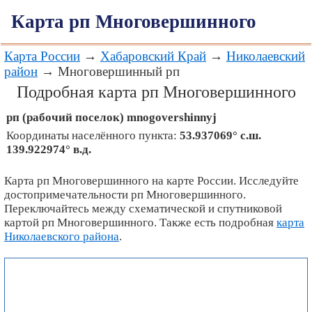
Карта рп Многовершинного
Карта России
→
Хабаровский Край
→
Николаевский
район
→ Многовершинный рп
Подробная карта рп Многовершинного
рп (рабочий поселок)
mnogovershinnyj
Координаты населённого пункта:
53.937069° с.ш.
139.922974° в.д.
Карта рп Многовершинного на карте России. Исследуйте
достопримечательности рп Многовершинного.
Переключайтесь между схематической и спутниковой
картой рп Многовершинного. Также есть подробная
карта
Николаевского района
.