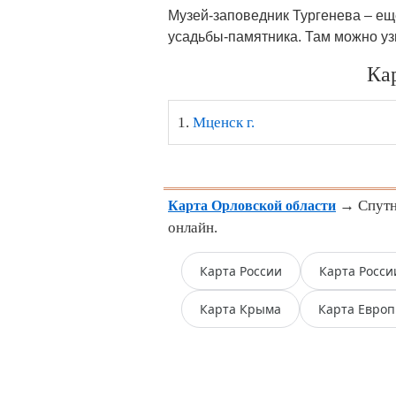
Музей-заповедник Тургенева – ещ
усадьбы-памятника. Там можно узн
Ка
1.
Мценск г.
→ Спутни
Карта Орловской области
онлайн.
Карта России
Карта Росси
Карта Крыма
Карта Евро