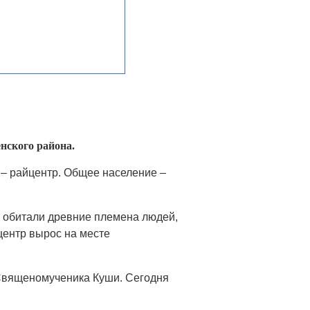
нского района.
 – райцентр. Общее население –
м обитали древние племена людей,
центр вырос на месте
а Священомученика Куши. Сегодня