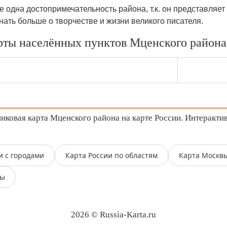
е одна достопримечательность района, т.к. он представляе
ать больше о творчестве и жизни великого писателя.
рты населённых пунктов Мценского района 
ковая карта Мценского района на карте России. Интерактив
и с городами
Карта России по областям
Карта Москв
пы
2026 © Russia-Karta.ru