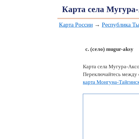
Карта села Мугура
Карта России
→
Республика Т
с. (село)
mugur-aksy
Карта села Мугура-Аксо
Переключайтесь между с
карта Монгуна-Тайгинс