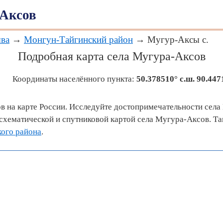
-Аксов
ыва
→
Монгун-Тайгинский район
→ Мугур-Аксы с.
Подробная карта села Мугура-Аксов
Координаты населённого пункта:
50.378510° с.ш.
90.4471
в на карте России. Исследуйте достопримечательности села
хематической и спутниковой картой села Мугура-Аксов. Та
кого района
.