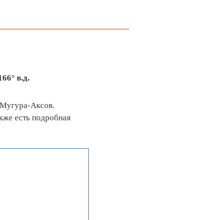
66° в.д.
 Мугура-Аксов.
кже есть подробная