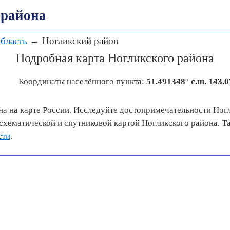
 района
бласть
→ Ногликский район
Подробная карта Ногликского района
Координаты населённого пункта:
51.491348° с.ш.
143.0
на на карте России. Исследуйте достопримечательности Ногл
хематической и спутниковой картой Ногликского района. Т
сти
.