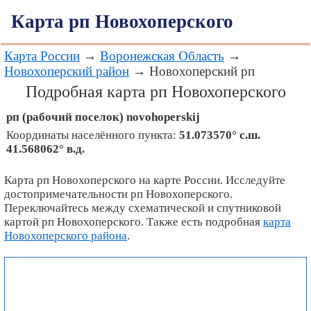
Карта рп Новохоперского
Карта России
→
Воронежская Область
→
Новохоперский район
→ Новохоперский рп
Подробная карта рп Новохоперского
рп (рабочий поселок)
novohoperskij
Координаты населённого пункта:
51.073570° с.ш.
41.568062° в.д.
Карта рп Новохоперского на карте России. Исследуйте
достопримечательности рп Новохоперского.
Переключайтесь между схематической и спутниковой
картой рп Новохоперского. Также есть подробная
карта
Новохоперского района
.