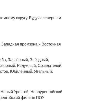
номному округу. Будучи северным
, Западная промзона и Восточная
жба, Заозёрный, Звёздный,
озёрный, Радужный, Созидателей,
астов, Юбилейный, Ягельный.
м Новый Уренгой, Новоуренгойский
уренгойский филиал ПОУ