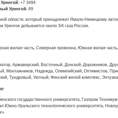
Уренгой:
+7 3494
вый Уренгой:
89
ской области, который принадлежит Ямало-Немецкому авто
ом Уренгое добывается около 3/4 газа России.
рная жилая часть, Северная промзона, Южная жилая часть
атор, Армавирский, Восточный, Донской, Дорожников, Дру
ый, Монтажников, Надежда, Олимпийский, Оптимистов, При
ский, Тундровый, Уютный, Финский жилой комплекс, Энтузи
ое
енского государственного университета, Газпром Технику
л Южно-Уральского технологического университета, Ново
ж».