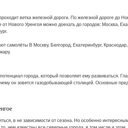
проходит ветка железной дороги. По железной дороге до Н
 от Нового Уренгоя можно доехать до городов: Москва, Ека
ург.
т самолёты В Москву, Белгород, Екатеринбург, Краснодар,
мару.
отенциал города, который позволяет ему развиваться. Гл
я чему он зовется газодобывающей столицей. Основные пр
енгое
няться, в не зависимости от сезона. Но особенно интересны
 то, чем известны все северные города, в том числе и этом