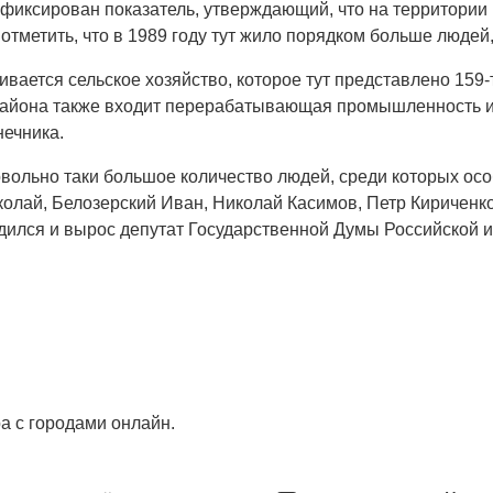
зафиксирован показатель, утверждающий, что на территори
 отметить, что в 1989 году тут жило порядком больше людей,
ивается сельское хозяйство, которое тут представлено 15
 района также входит перерабатывающая промышленность и
нечника.
овольно таки большое количество людей, среди которых ос
колай, Белозерский Иван, Николай Касимов, Петр Кириченко
одился и вырос депутат Государственной Думы Российско
ра с городами онлайн.