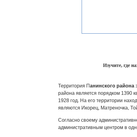
Изучите, где н
Территория П
анинского района
з
района является порядком 1390 к
1928 год. На его территории нахо
являются Икорец, Матреночка, Той
Согласно своему административно
административным центром в одн