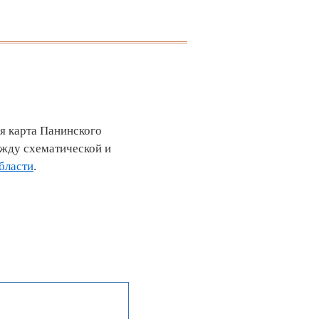
я карта Панинского
ежду схематической и
бласти
.