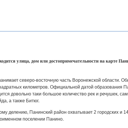
аходится улица, дом или достопримечательности на карте Пан
анимает северо-восточную часть Воронежской области. О
вадратных километров. Официальной датой образования Па
дится довольно таки большое количество рек и речушек, с
да, а также Битюг.
му делению, Панинский район охватывает 2 городских и 14
оименном поселении Панино.