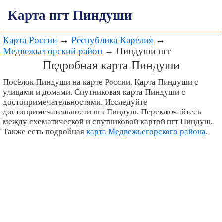
Карта пгт Пиндуши
Карта России
→
Республика Карелия
→
Медвежьегорский район
→ Пиндуши пгт
Подробная карта Пиндуши
Посёлок Пиндуши на карте России. Карта Пиндуши с
улицами и домами. Спутниковая карта Пиндуши с
достопримечательностями. Исследуйте
достопримечательности пгт Пиндуш. Переключайтесь
между схематической и спутниковой картой пгт Пиндуш.
Также есть подробная
карта Медвежьегорского района
.