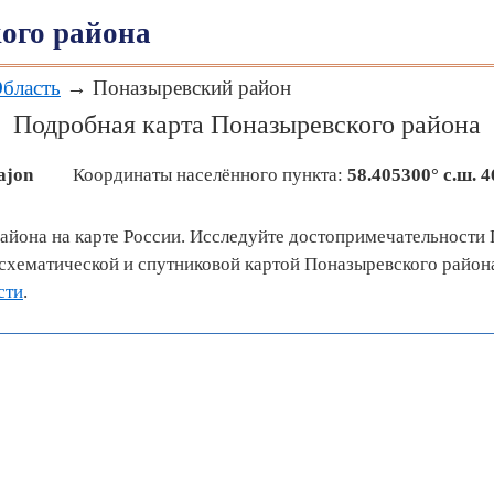
ого района
бласть
→ Поназыревский район
Подробная карта Поназыревского района
ajon
Координаты населённого пункта:
58.405300° с.ш.
4
айона на карте России. Исследуйте достопримечательности 
хематической и спутниковой картой Поназыревского района
сти
.