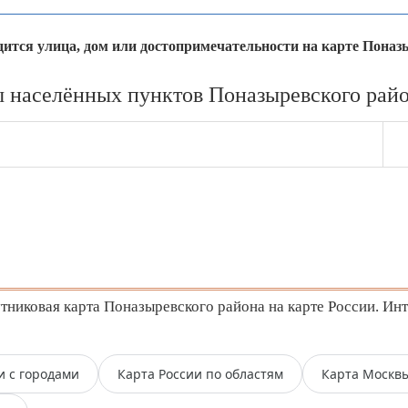
одится улица, дом или достопримечательности на карте Поназ
 населённых пунктов Поназыревского райо
никовая карта Поназыревского района на карте России. Инт
и с городами
Карта России по областям
Карта Москв