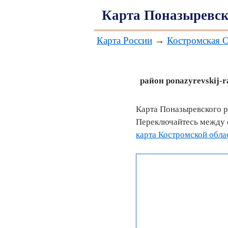
Карта Поназыревск
Карта России
→
Костромская О
район
ponazyrevskij-r
Карта Поназыревского р
Переключайтесь между с
карта Костромской обла