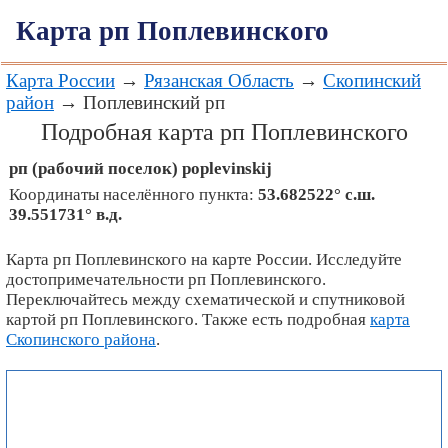
Карта рп Поплевинского
Карта России
→
Рязанская Область
→
Скопинский
район
→ Поплевинский рп
Подробная карта рп Поплевинского
рп (рабочий поселок)
poplevinskij
Координаты населённого пункта:
53.682522° с.ш.
39.551731° в.д.
Карта рп Поплевинского на карте России. Исследуйте
достопримечательности рп Поплевинского.
Переключайтесь между схематической и спутниковой
картой рп Поплевинского. Также есть подробная
карта
Скопинского района
.