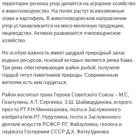
территории региона упор делается на аграрное хозяйство
и животноводчество. На полях растут всевозможные
злаки и картофель. В животноводческом направлении
упор устанавливается на мясо-молочную продукцию,
овцеводство. Активно развивается пчеловодческое
хозяйство.
Но особую важность имеет щедрый природный запас
водных ресурсов, основой которых является речка Кама.
Три реки, обеспечивающие район рыбой, получили
гордый титул памятников природы. Современным
жителям есть кем гордиться.
Район воспитал троих Героев Советского Союза – М.С,
Гизатулина, А.Т. Сергеева, З.Ш. Шаймарданова, второго
през-та РТ Р.Н.Минниханова, поэта и Заслуженного
изобретателя Р.Г. Нуруллина, поэта и Заслуженного
деятеля искусств РСФСР Р.Г. Файзуллина, геолога и
лауреата Госпремии СССР Д.Х. Фатхутдинова.