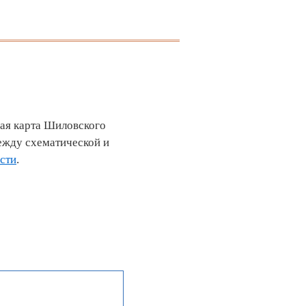
вая карта Шиловского
ежду схематической и
асти
.