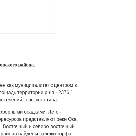
овского района.
ен как муниципалитет с центром в
лощадь территории р-на - 2376,1
поселений сельского типа.
сферными осадками. Лето -
оресурсов представляют реки Ока,
ь. Восточный и северо-восточный
о района найдены залежи торфа,