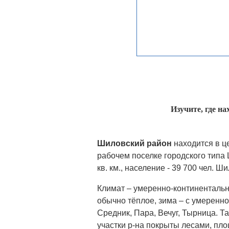
Изучите, где н
Шиловский район
находится в ц
рабочем поселкe городского типа 
кв. км., население - 39 700 чел. 
Климат – умеренно-континенталь
обычно тёплое, зима – с умеренн
Средник, Пaра, Вечyг, Тырница. Т
участки р-на покрыты лесами, пл