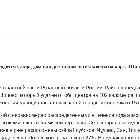
аходится улица, дом или достопримечательности на карте Шил
ентральной части Рязанской области России. Район определ
Шилово, который удален от обл. центра на 102 километра, п
Шиловский муниципалитет включает 2 городских посёлка и 15 
ный с неравномерно распределенными в течение года атмо
о низкими показателями температуры. Сеть природных гидр
акже в р-не расположены озёра Глубокое, Чудино, Сан, Тиш
ощадь лесов Шиловского р-на - около 27%. В недрах данног