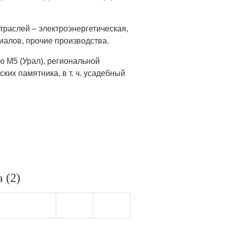
раслей – электроэнергетическая,
иалов, прочие производства.
ю М5 (Урал), региональной
ких памятника, в т. ч. усадебный
 (2)