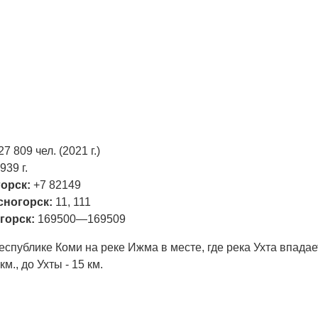
27 809 чел. (2021 г.)
939 г.
орск:
+7 82149
сногорск:
11, 111
горск:
169500—169509
спублике Коми на реке Ижма в месте, где река Ухта впадае
м., до Ухты - 15 км.