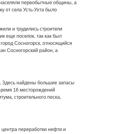
) населяли первобытные общины, а
у от села Усть-Ухта было
 жили и трудились строители
к еще поселок, так как был
н город Сосногорск, относящийся
ван Сосногорский район, а
цы. Здесь найдены большие запасы
 время 16 месторождений
тума, строительного песка,
 центра переработки нефти и