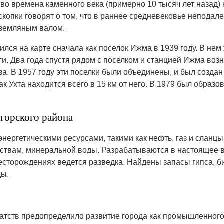
во времена каменного века (примерно 10 тысяч лет назад
опки говорят о том, что в раннее средневековье неподалек
 земляным валом.
лся на карте сначала как поселок Ижма
в 1939 году. В нем
. Два года спустя рядом с поселком и станцией Ижма возни
за. В 1957 году эти поселки были объединены, и был созда
ак Ухта находится всего в 15 км от него. В 1979 был образо
горского района
энергетическими ресурсами, такими как нефть, газ и слан
йствам, минеральной воды. Разрабатываются в настоящее
есторождениях ведется разведка. Найдены запасы гипса, би
ды.
атств предопределило развитие города как промышленного