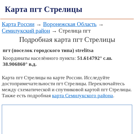
Карта пгт Стрелицы
Карта России
→
Воронежская Область
→
Семилукский район
→ Стрелица пгт
Подробная карта пгт Стрелицы
пгт (поселок городского типа)
strelitsa
Координаты населённого пункта:
51.614792° с.ш.
38.906860° в.д.
Карта пгт Стрелицы на карте России. Исследуйте
достопримечательности пгт Стрелицы. Переключайтесь
между схематической и спутниковой картой пгт Стрелицы.
Также есть подробная
карта Семилукского района
.