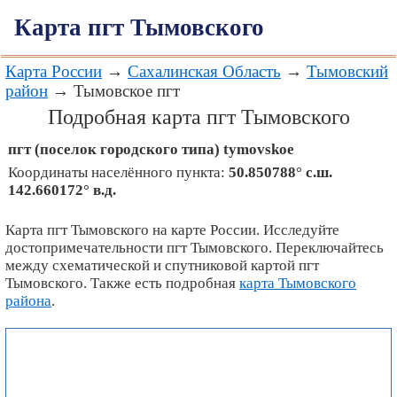
Карта пгт Тымовского
Карта России
→
Сахалинская Область
→
Тымовский
район
→ Тымовское пгт
Подробная карта пгт Тымовского
пгт (поселок городского типа)
tymovskoe
Координаты населённого пункта:
50.850788° с.ш.
142.660172° в.д.
Карта пгт Тымовского на карте России. Исследуйте
достопримечательности пгт Тымовского. Переключайтесь
между схематической и спутниковой картой пгт
Тымовского. Также есть подробная
карта Тымовского
района
.