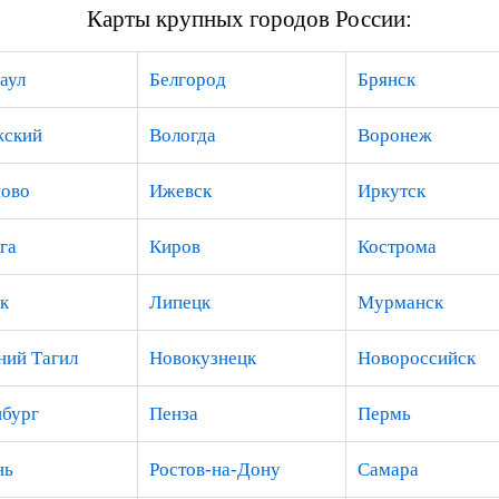
Карты крупных городов России:
аул
Белгород
Брянск
жский
Вологда
Воронеж
ово
Ижевск
Иркутск
га
Киров
Кострома
к
Липецк
Мурманск
ий Тагил
Новокузнецк
Новороссийск
бург
Пенза
Пермь
нь
Ростов-на-Дону
Самара