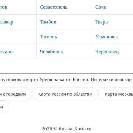
тов
Севастополь
Сочи
ывкар
Тамбов
Тверь
Тюмень
Ульяновск
ксары
Челябинск
Череповец
утниковая карта Уреня на карте России. Интерактивная кар
и с городами
Карта России по областям
Карта Москв
пы
2026 © Russia-Karta.ru