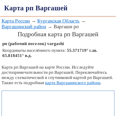
Карта рп Варгашей
Карта России
→
Курганская Область
→
Варгашинский район
→ Варгаши рп
Подробная карта рп Варгашей
рп (рабочий поселок)
vargashi
Координаты населённого пункта:
55.371719° с.ш.
65.818451° в.д.
Карта рп Варгашей на карте России. Исследуйте
достопримечательности рп Варгашей. Переключайтесь
между схематической и спутниковой картой рп Варгашей.
Также есть подробная
карта Варгашинского района
.