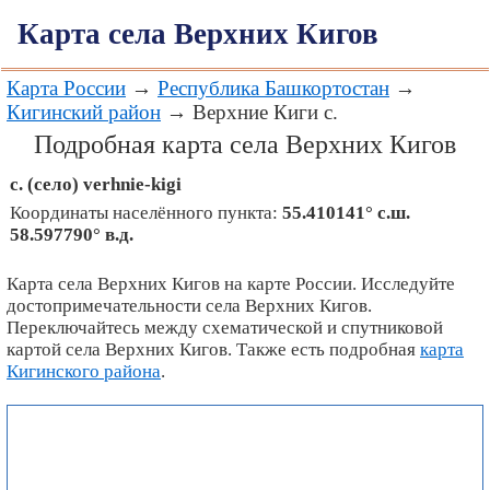
Карта села Верхних Кигов
Карта России
→
Республика Башкортостан
→
Кигинский район
→ Верхние Киги с.
Подробная карта села Верхних Кигов
с. (село)
verhnie-kigi
Координаты населённого пункта:
55.410141° с.ш.
58.597790° в.д.
Карта села Верхних Кигов на карте России. Исследуйте
достопримечательности села Верхних Кигов.
Переключайтесь между схематической и спутниковой
картой села Верхних Кигов. Также есть подробная
карта
Кигинского района
.