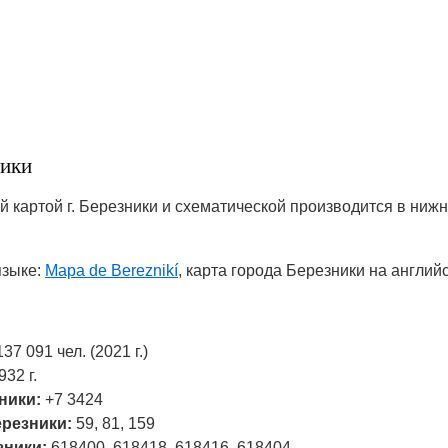
ники
 картой г. Березники и схематической производится в ниж
языке:
Mapa de Bereznikí
, карта города Березники на англий
37 091 чел. (2021 г.)
932 г.
ники:
+7 3424
резники:
59, 81, 159
зники:
618400, 618418, 618416, 618404