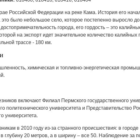
рае Российской Федерации на реке Кама. История его начал
 это было небольшое село, которое постепенно выросло до
достопримечательность города, его гордость – это калийны
оторой на экспорт идет значительное количество калийных 
ьной трассе - 180 км.
и
шленность, химическая и топливно-энергетическая промы
й.
зников включают Филиал Пермского государственного унив
го политехнического университета и Представительство Ро
о университета.
икам в 2010 году из-за странного происшествия: в городе
 глубину 20 метров, а в ширину – все 50. Наблюдение за по