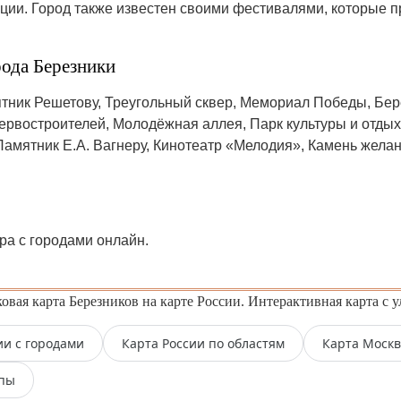
ации. Город также известен своими фестивалями, которые 
ода Березники
тник Решетову, Треугольный сквер, Мемориал Победы, Бер
ервостроителей, Молодёжная аллея, Парк культуры и отдых
амятник Е.А. Вагнеру, Кинотеатр «Мелодия», Камень желан
ра с городами онлайн.
вая карта Березников на карте России. Интерактивная карта с 
ии с городами
Карта России по областям
Карта Моск
опы