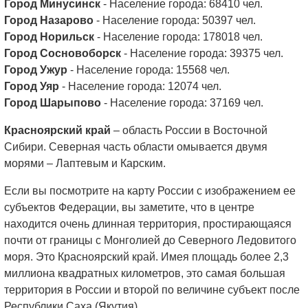
Город Минусинск
- Население города: 68410 чел.
Город Назарово
- Население города: 50397 чел.
Город Норильск
- Население города: 178018 чел.
Город Сосновоборск
- Население города: 39375 чел.
Город Ужур
- Население города: 15568 чел.
Город Уяр
- Население города: 12074 чел.
Город Шарыпово
- Население города: 37169 чел.
Красноярский край
– область России в Восточной
Сибири. Северная часть области омывается двумя
морями – Лаптевым и Карским.
Если вы посмотрите на карту России с изображением ее
субъектов Федерации, вы заметите, что в центре
находится очень длинная территория, простирающаяся
почти от границы с Монголией до Северного Ледовитого
моря. Это Красноярский край. Имея площадь более 2,3
миллиона квадратных километров, это самая большая
территория в России и второй по величине субъект после
Республики Саха (Якутия).