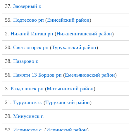
37.
Заозерный г.
55.
Подтесово рп
(
Енисейский район
)
2.
Нижний Ингаш рп
(
Нижнеингашский район
)
20.
Светлогорск рп
(
Туруханский район
)
38.
Назарово г.
56.
Памяти 13 Борцов рп
(
Емельяновский район
)
3.
Раздолинск рп
(
Мотыгинский район
)
21.
Туруханск с.
(
Туруханский район
)
39.
Минусинск г.
57.
Идринское с.
(
Идринский район
)