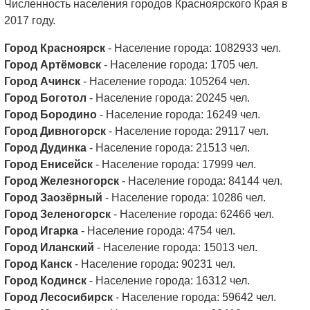
Численность населения городов Красноярского Края в
2017 году.
Город Красноярск
- Население города: 1082933 чел.
Город Артёмовск
- Население города: 1705 чел.
Город Ачинск
- Население города: 105264 чел.
Город Боготол
- Население города: 20245 чел.
Город Бородино
- Население города: 16249 чел.
Город Дивногорск
- Население города: 29117 чел.
Город Дудинка
- Население города: 21513 чел.
Город Енисейск
- Население города: 17999 чел.
Город Железногорск
- Население города: 84144 чел.
Город Заозёрный
- Население города: 10286 чел.
Город Зеленогорск
- Население города: 62466 чел.
Город Игарка
- Население города: 4754 чел.
Город Иланский
- Население города: 15013 чел.
Город Канск
- Население города: 90231 чел.
Город Кодинск
- Население города: 16312 чел.
Город Лесосибирск
- Население города: 59642 чел.