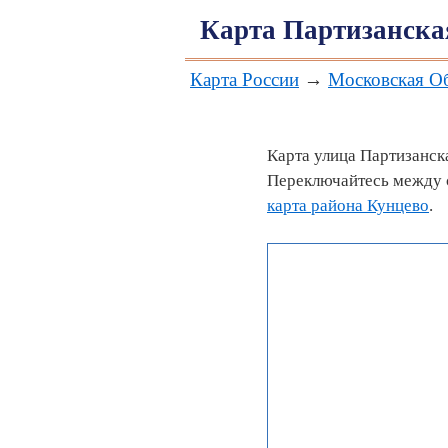
Карта Партизанска
Карта России
→
Московская О
Карта улица Партизанск
Переключайтесь между с
карта района Кунцево
.